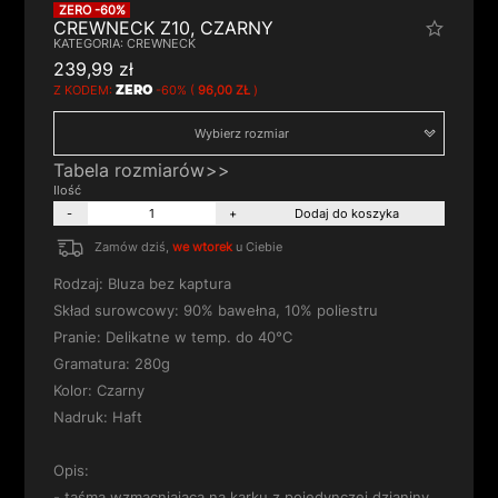
ZERO -60%
CREWNECK Z10, CZARNY
239,99 zł
Z KODEM:
ZERO
-60% (
96,00 ZŁ
)
Wybierz rozmiar
Tabela rozmiarów
-
+
Dodaj do koszyka
Zamów dziś,
we wtorek
u Ciebie
Rodzaj: Bluza bez kaptura
Skład surowcowy: 90% bawełna, 10% poliestru
Pranie: Delikatne w temp. do 40°C
Gramatura: 280g
Kolor: Czarny
Nadruk: Haft
Opis:
- taśma wzmacniająca na karku z pojedynczej dzianiny,