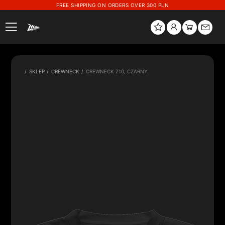
FREE SHIPPING ON ORDERS OVER 300 PLN
SKLEP
CREWNECK
CREWNECK Z10, CZARNY