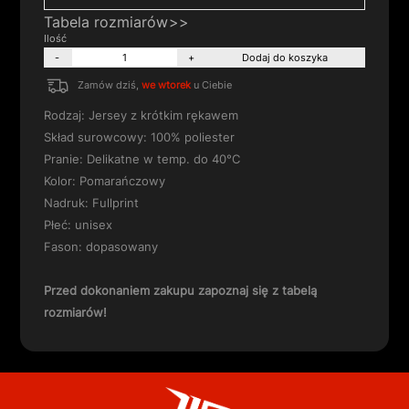
Tabela rozmiarów
-
+
Dodaj do koszyka
Zamów dziś,
we wtorek
u Ciebie
Rodzaj: Jersey z krótkim rękawem
Skład surowcowy: 100% poliester
Pranie: Delikatne w temp. do 40°C
Kolor: Pomarańczowy
Nadruk: Fullprint
Płeć: unisex
Fason: dopasowany
Przed dokonaniem zakupu zapoznaj się z
tabelą
rozmiarów
!