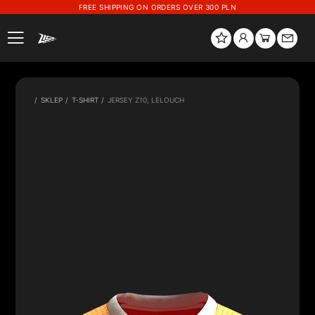
FREE SHIPPING ON ORDERS OVER 300 PLN
SKLEP
T-SHIRT
JERSEY Z10, LELOUCH